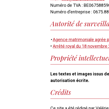
Numéro de TVA : BE06758859
Numéro d'entreprise : 0675.8
Autorité de surveil
•
Agence matrimoniale agrée p
•
Arrêté royal du 18 novembre 
Propriété intellectue
Les textes et images issus d
autorisation écrite.
Crédits
Ce site a été rédigé par Valéri