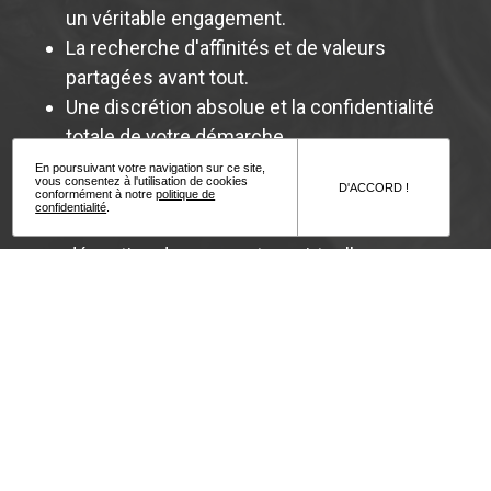
un véritable engagement.
La recherche d'affinités et de valeurs
partagées avant tout.
Une discrétion absolue et la confidentialité
totale de votre démarche.
Une expertise humaine : nous proposons,
En poursuivant votre navigation sur ce site,
vous consentez à l'utilisation de cookies
D'ACCORD !
vous choisissez librement.
conformément à notre
politique de
confidentialité
.
Un accompagnement bienveillant face à la
déception des rencontres virtuelles.
Un suivi sur mesure tout au long de votre
parcours.
Un taux de réussite élevé pour construire une
relation durable.